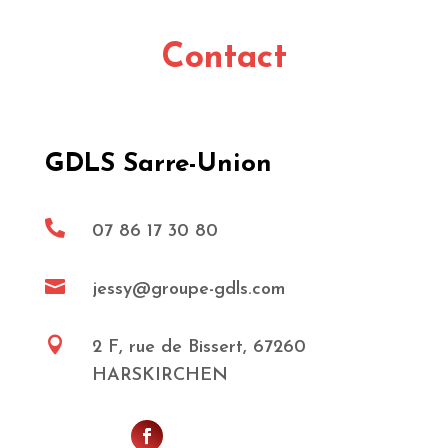
Contact
GDLS Sarre-Union

07 86 17 30 80

jessy@groupe-gdls.com

2 F, rue de Bissert, 67260
HARSKIRCHEN