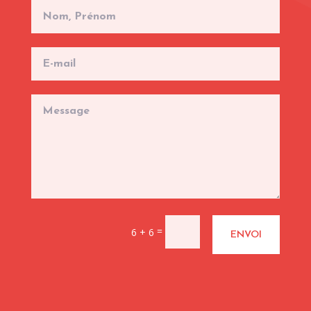
=
6 + 6
ENVOI