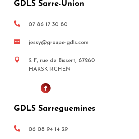
GDLS Sarre-Union

07 86 17 30 80

jessy@groupe-gdls.com

2 F, rue de Bissert, 67260
HARSKIRCHEN
GDLS Sarreguemines

06 08 94 14 29